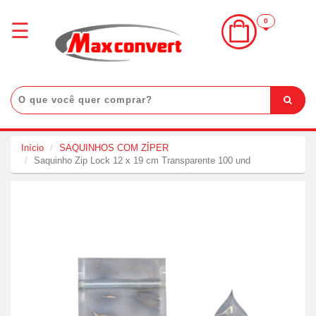
×
0
☰
Login
Início
Categorias
Destaques
Início
SAQUINHOS COM ZÍPER
Lançamentos
Saquinho Zip Lock 12 x 19 cm Transparente 100 und
Promoções
Atendimento